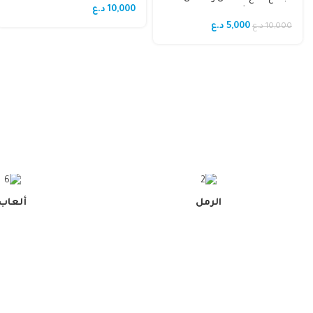
10,000
د.ع
للحيوانات الأليفة من يغبونغ
(Yegbong Pets Deterrent
5,000
د.ع
10,000
د.ع
Spray).
طعام طري
مستلزم