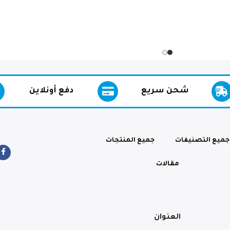
صُنع في إسبانيا – مُنتَج وفقًا لأعلى
المعايير الأوروبية للسلامة والجودة
شحن سريع
دفع أونلاين
والأصالة.
جميع التصنيفات
جميع المنتجات
مع مكافآت مولي مياو مومنتس
مقالات
المقرمشة للعناية ببشرة وفرو قطتك،
كل وجبة خفيفة ليست مجرد مكافأة،
بل هي خطوة نحو بشرة أكثر صحة،
وفرو أكثر لمعانًا، وخرخرة أكثر سعادة.
دلّل قطتك بوجبة مقرمشة
العنوان