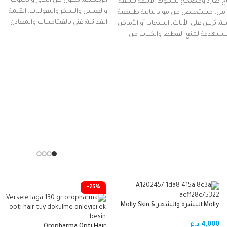
الرئيسية: يتكون من البذور والحبوب
خ طارد ومصحح لسلوك الأليفة بسعة
والعسل والسكر والبقوليات. القيمة
5 مل، مستخلص من مواد نباتية طبيعية
الغذائية: غني بالفيتامينات والمعادن
نة. يُرش على الأثاث، السجاد، أو الأماكن
الأساسية التي
ستهدفة لمنع القطط والكلاب من
دش، العض، أو التخريب، مما يساعد في
ية منزلك وتدريب حيوانك الأليف
ولة.
-25%
Molly البشرة والشعر Molly Skin &
Coat
4,000
د.ع
Oropharma Opti Hair