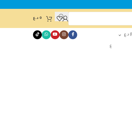
0
د.ع
د.ع