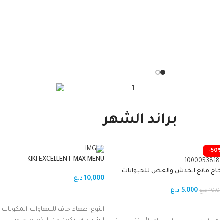
معلبات
براند الشهر
-50
KIKI EXCELLENT MAX MENU
PARROTS_للببغاء1Kg
خاخ مانع الخدش والعض للحيوانات
10,000
د.ع
الأليفة من يغبونغ (Yegbong Pets
Deterrent Spra
5,000
د.ع
10,
د.ع
إضافة إلى السلة
ضافة إلى السلة
النوع: طعام جاف للببغاوات. المكونات