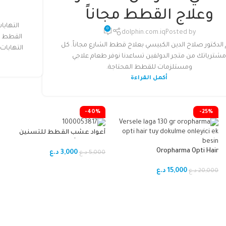
حالاته.
وعلاج القطط مجاناً
التهاب
0
dolphin.com.iq
Posted by
القطط و
 الدكتور صلاح الدين الكبيسي بعلاج قطط الشارع مجاناً. كل
التهابات
مقرمشة ولذيذة - كل قضمة تُقدم
شترياتك من متجر الدولفين تساعدنا نوفر طعام علاجي
قرمشة مُرضية تُحبها القطط، كما
ومستلزمات للقطط المحتاجة.
تُعزز المضغ وصحة الفم.
أكمل القراءة
-40%
-25%
جودة فائقة - جزء من مجموعة طعام
أعواد عشب القطط للتسنين
القطط الفاخرة DFC Molly® الموثوقة،
وتنظيف الأسنان (Cuddles & Meow –
مما يضمن أعلى مستويات التغذية
Oropharma Opti Hair
Cat Grass Teething Stick).
3,000
د.ع
5,000
د.ع
والمذاق.
15,000
د.ع
20,000
د.ع
حجم العبوة المثالي - عبوة 60 غرام
مثالية للمكافأة، أو التدريب، أو مشاركة
لحظات مميزة مع قطتك.