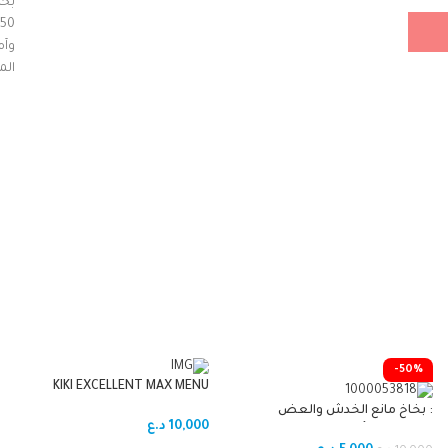
بخا
0
وآم
الم
الخ
حما
بسه
-50%
KIKI EXCELLENT MAX MENU
PARROTS_للببغاء1Kg
: بخاخ مانع الخدش والعض
10,000
د.ع
للحيوانات الأليفة من يغبونغ