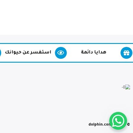
هدايا دائمة
استفسر عن حيوانك
© dolphin.com.iq 2023