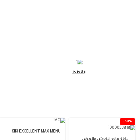
القطط
-50%
KIKI EXCELLENT MAX MENU
PARROTS_للببغاء1Kg
: بخاخ مانع الخدش والعض