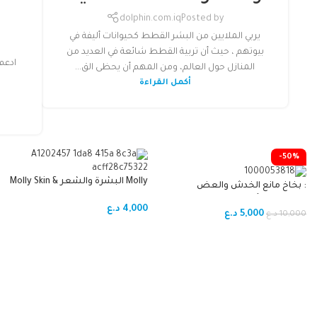
dolphin.com.iq
Posted by
يربي الملايين من البشر القطط كحيوانات أليفة في
بيوتهم ، حيث أن تربية القطط شائعة في العديد من
ادعم
المنازل حول العالم، ومن المهم أن يحظى الق...
م
أكمل القراءة
-50%
Molly البشرة والشعر Molly Skin &
: بخاخ مانع الخدش والعض
Coat
للحيوانات الأليفة من يغبونغ
4,000
د.ع
(Yegbong Pets Deterrent Spray).
5,000
د.ع
10,000
د.ع