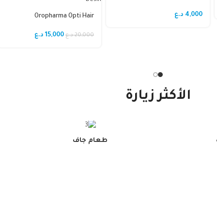
& Coat
4,000
د.ع
Oropharma Opti Hair
15,000
د.ع
20,000
د.ع
الأكثر زيارة
ات