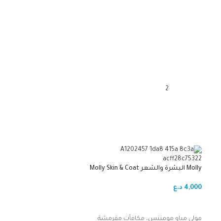
نواقل
-25%
Molly البشرة والشعر Molly Skin & Coat
Oropharma Opti Hair
4,000
د.ع
15,000
د.ع
20,000
د.ع
إضافة إلى السلة
إضافة إلى السلة
مولي مياو مومنتس، مكافآت مقرمشة