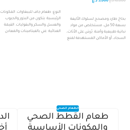
(Yegbong Pets Deterrent Spray).
5,000
د.ع
10,000
د.ع
إضافة إلى السلة
إضافة إلى السلة
النوع: طعام جاف للببغاوات. المكونات
الرئيسية: يتكون من البذور والحبوب
بخاخ طارد ومصحح لسلوك الأليفة
والعسل والسكر والبقوليات. القيمة
بسعة 50 مل، مستخلص من مواد
الغذائية: غني بالفيتامينات والمعادن
نباتية طبيعية وآمنة. يُرش على الأثاث،
الأساسية التي
السجاد، أو الأماكن المستهدفة لمنع
القطط والكلاب من الخدش، العض،
أو التخريب، مما يساعد في حماية
منزلك وتدريب حيوانك الأليف بسهولة.
الطعام الصحي
طعام القطط الصحي
الد
24
02
نوفمبر
يونيو
والمكونات الأساسية
أخ