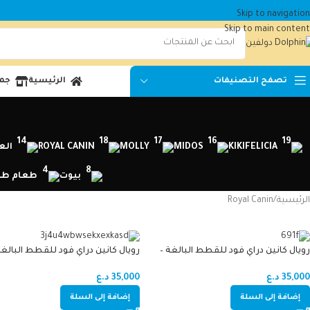
Skip to navigation
Skip to main content
الرئيسية
جمي
تصفح التصنيفات
FELICIA
KIKI
MIDOS
MOLLY
ROYAL CANIN
الع
بيوت
طعام طر
الرئيسية
Royal Canin
رويال كانين دراي فود للقطط البالغة –
رويال كانين دراي فود للقطط البالغ
الفارسية
الشعر الطويل 2 kg
35,000
د.ع
35,000
د.ع
إضافة إلى السلة
إضافة إلى السلة