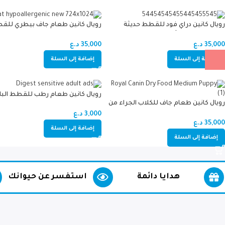
رويال كانين دراي فود للقطط حديثة
رويال كانين طعام جاف بيطري للق
الولادة -كيتن- والأم 2kg
البالغة مضاد للحساسية باللحوم وا
2.5 kg
35,000
د.ع
35,000
د.ع
إضافة إلى السلة
إضافة إلى السلة
رويال كانين طعام رطب للقطط البا
رويال كانين طعام جاف للكلاب الجراء من
للعناية بالجهاز الهضمي بصلصة ال
السلالات متوسطة الحجم
12 ظرف*85 جرام
3,000
د.ع
35,000
د.ع
إضافة إلى السلة
إضافة إلى السلة
هدايا دائمة
استفسر عن حيوانك