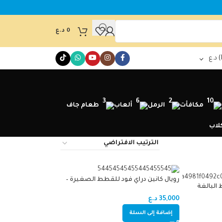
0
د.ع
د.ع
مكافأت
الرمل
ألعاب
طعام جاف
لاب
رويال كانين دراي فود للقطط الصغيرة –
 البالغة
كيتن 2kg
35,000
د.ع
إضافة إلى السلة