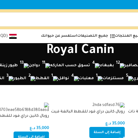
ع المنتجات
جميع التصنيفات
استفسر عن حيوانك
(IQD)
Royal Canin
صافير
بغبغاء
تسوق حسب الماركه
دواجن
طيور زينة
ي
مستلزمات
معلبات
نواقل
القطط
الطيور
الك
ة ذات
رويال كانين دراي فود للقطط البالغة فيت
رويال كانين دراي فود للقطط
32
لكرات الشعر2k g
35,000
د.ع
35,000
د.ع
إضافة إلى السلة
إضافة إلى السلة