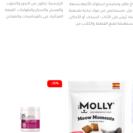
الرئيسية: يتكون من البذور والحبوب
خ طارد ومصحح لسلوك الأليفة بسعة
والعسل والسكر والبقوليات. القيمة
5 مل، مستخلص من مواد نباتية طبيعية
الغذائية: غني بالفيتامينات والمعادن
نة. يُرش على الأثاث، السجاد، أو الأماكن
الأساسية التي
ستهدفة لمنع القطط والكلاب من
دش، العض، أو التخريب، مما يساعد في
ية منزلك وتدريب حيوانك الأليف
ولة.
-25%