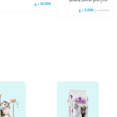
: بخاخ مانع الخدش والعض
10,000
د.ع
للحيوانات الأليفة من يغبونغ
(Yegbong Pets Deterrent
5,000
د.ع
10,000
د.ع
Spray).