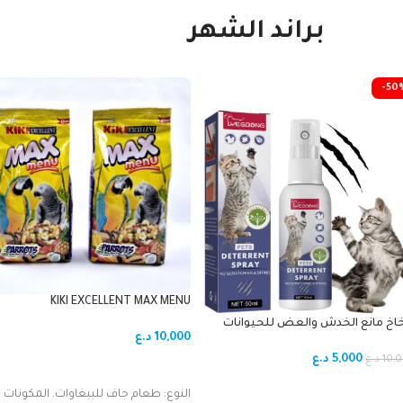
براند الشهر
-50
KIKI EXCELLENT MAX MENU
PARROTS_للببغاء1Kg
خاخ مانع الخدش والعض للحيوانات
10,000
د.ع
الأليفة من يغبونغ (Yegbong Pets
Deterrent Spra
5,000
د.ع
10,
د.ع
إضافة إلى السلة
ضافة إلى السلة
النوع: طعام جاف للببغاوات. المكونات