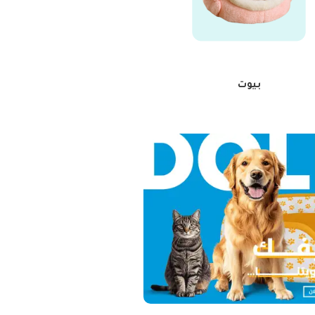
بيوت
طعام طري