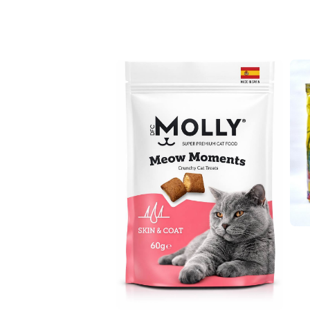
-25%
Oropharma Opti Hair
15,000
د.ع
20,000
د.ع
إضافة إلى السلة