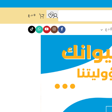
0
د.ع
د.ع