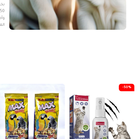
بخا
0
وآم
الم
الخ
حما
بسه
-50%