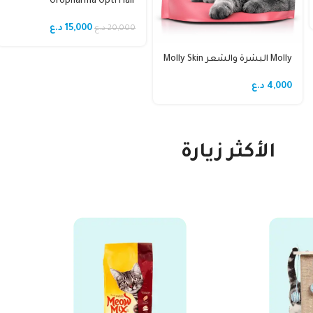
Oropharma Opti Hair
15,000
د.ع
20,000
د.ع
Molly البشرة والشعر Molly Skin
& Coat
4,000
د.ع
الأكثر زيارة