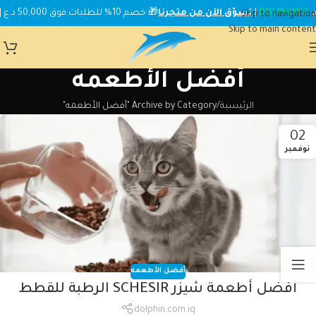
DOLPHIN10
|
تسوّق الآن من متجرنا
🎁 خصم 10% للطلبات فوق 50,000 د.ع | استخدم الكود:
Skip to navigation
Skip to main content
أفضل الأطعمه
الرئيسية
Archive by Category "أفضل الأطعمه"
02
نوفمبر
أفضل الأطعمه
أفضل أطعمة شيزر SCHESIR الرطبة للقطط
dolphin.com.iq