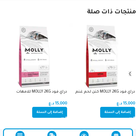
منتجات ذات صلة
دراي فود MOLLY 2KG كتن لحم غنم
دراي فود MOLLY 2KG للامهات
والصغار دجاج (اميون سبورت)
15,000
د.ع
15,000
د.ع
إضافة إلى السلة
إضافة إلى السلة