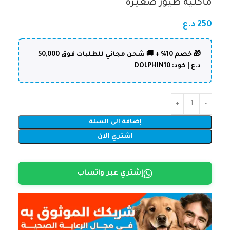
مأكلية طيور صغيرة
250
د.ع
🎁 خصم 10% + 🚚 شحن مجاني للطلبات فوق 50,000
د.ع | كود: DOLPHIN10
إضافة إلى السلة
اشتري الآن
إشتري عبر واتساب