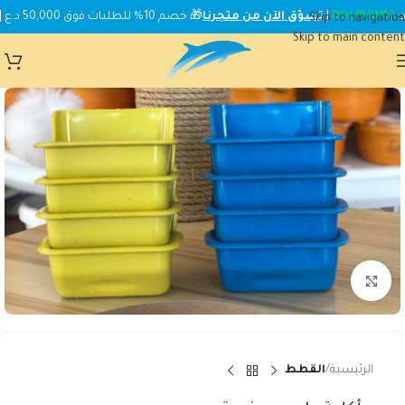
DOLPHIN10
|
تسوّق الآن من متجرنا
🎁 خصم 10% للطلبات فوق 50,000 د.ع | استخدم الكود:
Skip to navigation
Skip to main content
Click to enlarge
الرئيسية
القطط