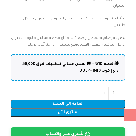
السيارة.
بيئة آمنة: يوفر مساحة كافية للحيوان للجلوس والدوران بشكل
طبيعي.
نصيحة إضافية: يُفضل وضع “لبادة” أو قطعة قماش مألوفة للحيوان
داخل البوكس لتقليل القلق ورفع مستوى الراحة أثناء الرحلة.
🎁 خصم 10% + 🚚 شحن مجاني للطلبات فوق 50,000
د.ع | كود: DOLPHIN10
إضافة إلى السلة
اشتري الآن
إشتري عبر واتساب