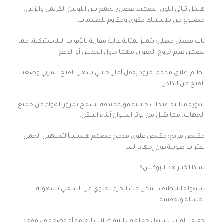
هيكل ثنائي اللون: تصميم عصري يجمع بين اللونين الكريمي والزيتي،
مصنوع من بلاستيك مقوى ومقاوم للصدمات.
باب معدني مطلي: يتميز بمتانة عالية مقارنة بالأبواب البلاستيكية، مما
يضمن عدم خروج الحيوان مهما حاول الخدش أو الدفع.
نظام إغلاق محكم: مزود بقفل أمان جانبي سهل الفتح للمربي وصعب
الفتح من الداخل.
تهوية مثالية: فتحات جانبية موزعة بدقة تسمح بمرور الهواء من جميع
الجهات، مما يقلل من توتر الحيوان أثناء التنقل.
مقبض مريح: مقبض علوي مدمج مصمم هندسياً لتسهيل الحمل
لفترات طويلة دون إجهاد اليد.
لماذا تختار هذا البوكس؟
سهولة التنظيف: يمكن فك الجزء العلوي عن السفلي بسهولة
لغسله وتعقيمه.
خفيف الوزن: يسهل حمله في المواصلات العامة أو وضعه في مقعد