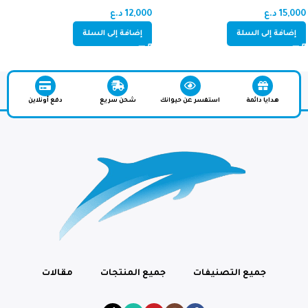
والصغار دجاج (اميون سبورت)
12,000
د.ع
15,000
د.ع
إضافة إلى السلة
إضافة إلى السلة
هدايا دائمة
استفسر عن حيوانك
شحن سريع
دفع أونلاين
جميع التصنيفات
جميع المنتجات
مقالات