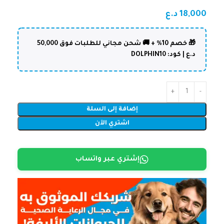
18,000
د.ع
🎁 خصم 10% + 🚚 شحن مجاني للطلبات فوق 50,000
د.ع | كود: DOLPHIN10
إضافة إلى السلة
اشتري الآن
إشتري عبر واتساب