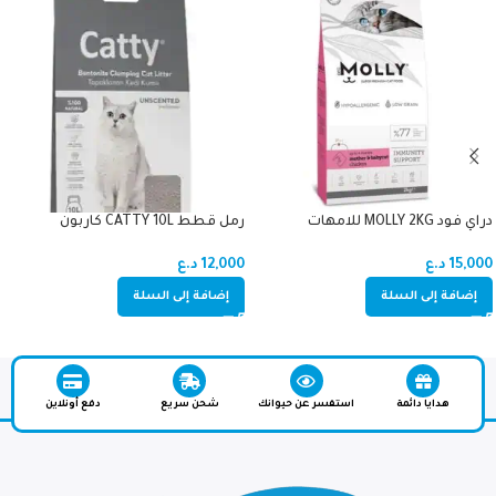
دراي فود MOLLY 2KG للامهات
رمل قطط CATTY 10L كاربون
والصغار دجاج (اميون سبورت)
12,000
د.ع
15,000
د.ع
إضافة إلى السلة
إضافة إلى السلة
هدايا دائمة
استفسر عن حيوانك
شحن سريع
دفع أونلاين