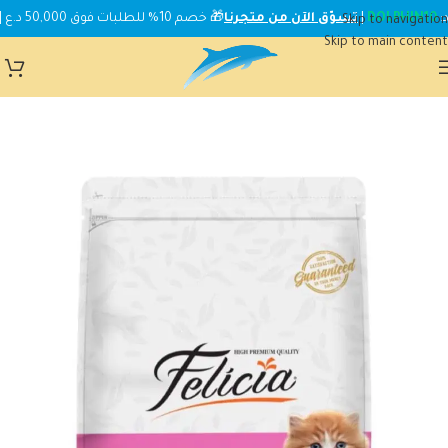
DOLPHIN10
|
تسوّق الآن من متجرنا
🎁 خصم 10% للطلبات فوق 50,000 د.ع | استخدم الكود:
Skip to navigation
Skip to main content