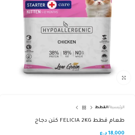
Click to enlarge
الرئيسية
القطط
طعام قطط FELICIA 2KG كتن دجاج
18,000
د.ع