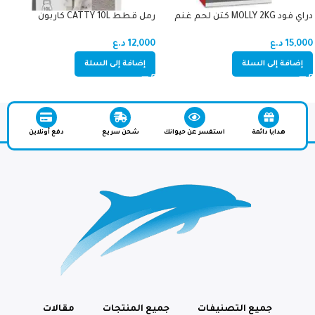
دراي فود MOLLY 2KG كتن لحم غنم
رمل قطط CATTY 10L كاربون
15,000
د.ع
12,000
د.ع
إضافة إلى السلة
إضافة إلى السلة
هدايا دائمة
استفسر عن حيوانك
شحن سريع
دفع أونلاين
جميع التصنيفات
جميع المنتجات
مقالات