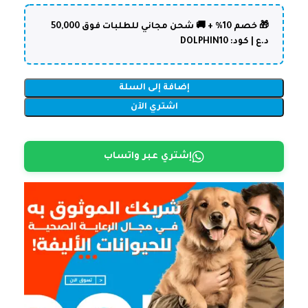
🎁 خصم 10% + 🚚 شحن مجاني للطلبات فوق 50,000
د.ع | كود: DOLPHIN10
إضافة إلى السلة
اشتري الآن
إشتري عبر واتساب