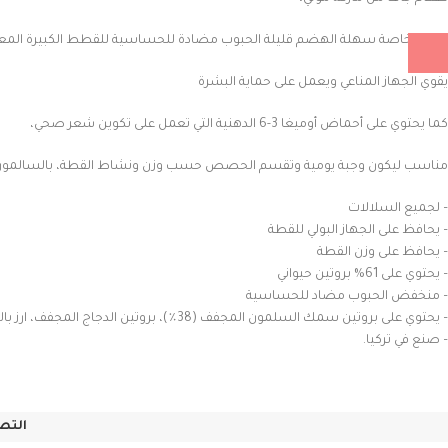
تركيبة خاصة سهلة الهضم قليلة الحبوب مضادة للحساسية للقطط الكبيرة المعقم
يقوي الجهاز المناعي ويعمل على حماية البشرة
كما يحتوي على أحماض أوميغا 3-6 الدهنية التي تعمل على تكوين شعر صحي،
مناسب ليكون وجبة يومية وتقسم الحصص حسب وزن ونشاط القطة، بالسالمون
– لجميع السلالات
– يحافظ على الجهاز البولي للقطة
– يحافظ على وزن القطة
– يحتوي على 61% بروتين حيواني
– منخفض الحبوب مضاد للحساسية
– يحتوي على بروتين سمك السلمون المجفف (38٪)، بروتين الدجاج المجفف، ارز بالدو 16%، ذرة 14%
– صنع في تركيا.
التص