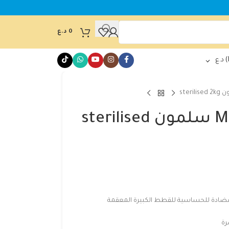
0
د.ع
د.ع
طعام قطط Molly سلمون sterilised
مضادة للحساسية للقطط الكبيرة المعقمة
رة