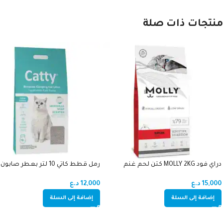
منتجات ذات صلة
دراي فود MOLLY 2KG كتن لحم غنم
رمل قطط كاتي 10 لتر بعطر صابون
15,000
د.ع
12,000
د.ع
إضافة إلى السلة
إضافة إلى السلة