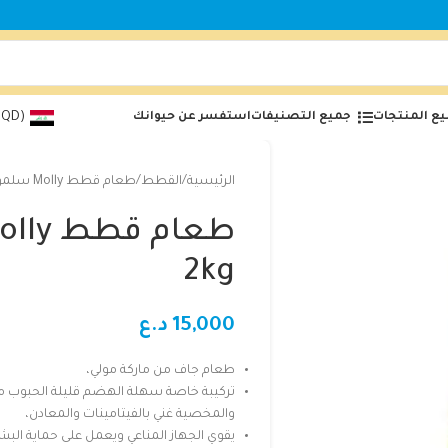
ع المنتجات
جميع التصنيفات
استفسر عن حيوانك
(IQD)
الرئيسية
القطط
طعام قطط Molly سلمون sterilised 2kg
2kg
15,000
د.ع
طعام جاف من ماركة مولي،
تركيبة خاصة سهلة الهضم قليلة الحبوب 
والمخصية غني بالفيتامينات والمعادن،
يقوي الجهاز المناعي ويعمل على حماية البش