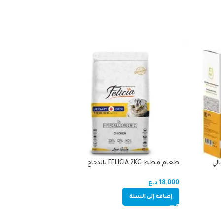
طعام قطط FELICIA 2KG بالدجاج
للمعقمين
غنم
18,000
د.ع
18,000
د.ع
إضافة إلى السلة
إضافة إلى السلة