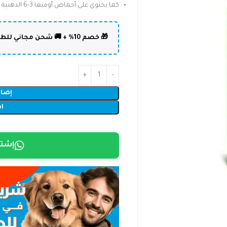
كما يحتوي على أحماض أوميغا 3-6 الدهنية التي تعمل على تكوين شعر صحي،
🎁 خصم 10% + 🚚 شحن مجاني للطلبات فوق 50,000 د.ع | كود: DOLPHIN10
إضاف
ا
إشتر