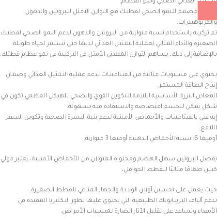
التمثيل الغذائي الصحي ونمو العظام.
كما أنه مصمم للنمو الصحي لقطتك مع التوازن الأمثل للبروتين والدهون
والكربوهيدرات.
تم تركيبه باستخدام نسبة متوازنة من البروتين والدهون لدعم النمو الصحي لقطتك
الصغيرة والأداء المثالي لعملية التمثيل الغذائي لديها حتى تستمر لحياة طويلة.
بالإضافة إلى ذلك، يساهم التوازن المعدني الأمثل في التركيبة في نمو عظام قطتك.
يحتوي على مستويات مثالية من الفيتامينات لدعم عملية التمثيل الغذائي وضمان
إنتاج الطاقة المستمر.
المعادن النزرة الأساسية اللازمة للتكوين القوي والصحي للهيكل العظمي تكون في
شكل يمكن للجسم امتصاصه والاستفادة منه بسهولة.
إنه غني بالفيتامينات والأحماض الأمينية لدعم بنية البشرة الصحية وتكوين الشعر
اللامع.
أوميغا 6: نسبة الأحماض الدهنية أوميغا 3 متوازنة.
بفضل البروتين سهل الهضم ومحتواه المتوازن من الأحماض الأمينية، يعتبر مولي
كيتن طعامًا مثاليًا للقطط الحوامل،
حيث يعمل على تحسين أوزان الولادة والجهاز المناعي للقطط الصغيرة.
تدعم ألياف البريبايوتك الطبيعية التي يحتوي عليها تطور البكتيريا المفيدة في
الأمعاء وتساعد على تقليل الآثار الضارة لمسببات الأمراض.