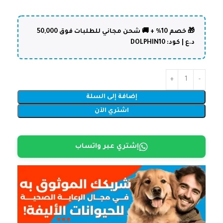
🎁 خصم 10% + 🚚 شحن مجاني للطلبات فوق 50,000
د.ع | كود: DOLPHIN10
إضافة إلى السلة
اشتري الآن
إشتري عبر واتساب