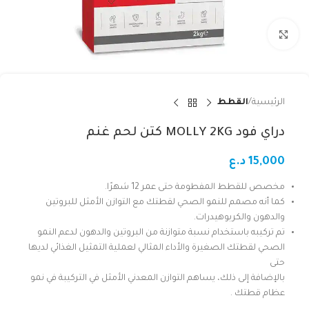
Click to enlarge
الرئيسية
القطط
دراي فود MOLLY 2KG كتن لحم غنم
15,000
د.ع
مخصص للقطط المفطومة حتى عمر 12 شهرًا.
كما أنه مصمم للنمو الصحي لقطتك مع التوازن الأمثل للبروتين
والدهون والكربوهيدرات.
تم تركيبه باستخدام نسبة متوازنة من البروتين والدهون لدعم النمو
الصحي لقطتك الصغيرة والأداء المثالي لعملية التمثيل الغذائي لديها
حتى
بالإضافة إلى ذلك، يساهم التوازن المعدني الأمثل في التركيبة في نمو
عظام قطتك .