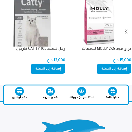
دراي فود MOLLY 2KG للامهات
رمل قطط CATTY 10L كاربون
والصغار دجاج (اميون سبورت)
12,000
د.ع
15,000
د.ع
إضافة إلى السلة
إضافة إلى السلة
هدايا دائمة
استفسر عن حيوانك
شحن سريع
دفع أونلاين