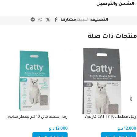
الشحن والتوصيل
التصنيف:
القطط
مشاركة:
منتجات ذات صلة
رمل قطط CATTY 10L كاربون
رمل قطط كاتي 10 لتر بعطر صابون
12,000
د.ع
12,000
د.ع