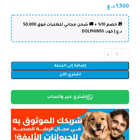
1,500
د.ع
🎁 خصم 10% + 🚚 شحن مجاني للطلبات فوق 50,000
د.ع | كود: DOLPHIN10
إضافة إلى السلة
اشتري الآن
إشتري عبر واتساب