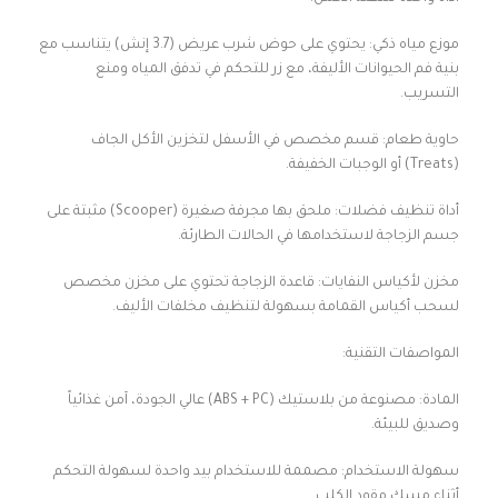
موزع مياه ذكي: يحتوي على حوض شرب عريض (3.7 إنش) يتناسب مع
بنية فم الحيوانات الأليفة، مع زر للتحكم في تدفق المياه ومنع
التسريب.
حاوية طعام: قسم مخصص في الأسفل لتخزين الأكل الجاف
(Treats) أو الوجبات الخفيفة.
أداة تنظيف فضلات: ملحق بها مجرفة صغيرة (Scooper) مثبتة على
جسم الزجاجة لاستخدامها في الحالات الطارئة.
مخزن لأكياس النفايات: قاعدة الزجاجة تحتوي على مخزن مخصص
لسحب أكياس القمامة بسهولة لتنظيف مخلفات الأليف.
المواصفات التقنية:
المادة: مصنوعة من بلاستيك (ABS + PC) عالي الجودة، آمن غذائياً
وصديق للبيئة.
سهولة الاستخدام: مصممة للاستخدام بيد واحدة لسهولة التحكم
أثناء مسك مقود الكلب.