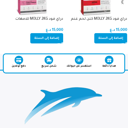
دراي فود MOLLY 2KG كتن لحم غنم
دراي فود MOLLY 2KG للامهات
والصغار دجاج (اميون سبورت)
15,000
د.ع
15,000
د.ع
إضافة إلى السلة
إضافة إلى السلة
هدايا دائمة
استفسر عن حيوانك
شحن سريع
دفع أونلاين