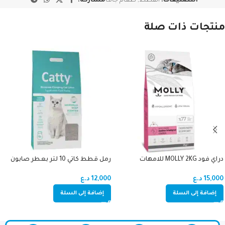
التصنيفات:
القطط
,
طعام جاف
مشاركة:
منتجات ذات صلة
دراي فود MOLLY 2KG للامهات
رمل قطط كاتي 10 لتر بعطر صابون
والصغار دجاج (اميون سبورت)
12,000
د.ع
15,000
د.ع
إضافة إلى السلة
إضافة إلى السلة