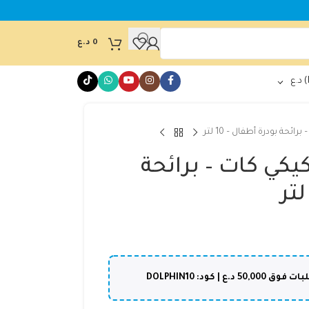
0
د.ع
د.ع
حة بودرة أطفال – 10 لتر
كي كات – برائحة