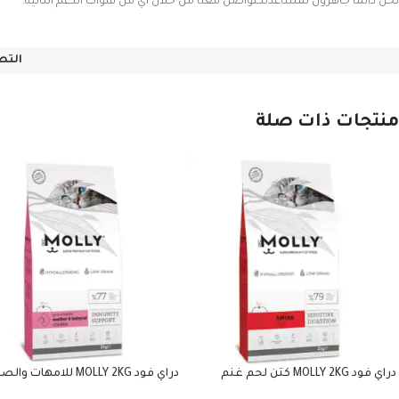
نحن دائماً جاهزون لمساعدتكتواصل معنا من خلال أي من قنوات الدعم التالية:
التص
منتجات ذات صلة
دراي فود MOLLY 2KG كتن لحم غنم
دراي فود MOLLY 2KG للامهات و
دجاج (اميون سبورت)