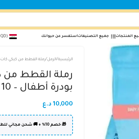
ع المنتجات
جميع التصنيفات
استفسر عن حيوانك
(IQD)
الرئيسية
الرمل
رملة القطط من كيكي كات – برائ
رملة القطط من كي
بودرة أطفال – 10 لتر
10,000
د.ع
🎁 خصم 10% + 🚚 شحن مجاني للطلبات فوق 50,000 د.ع | كود: DOLPHIN10