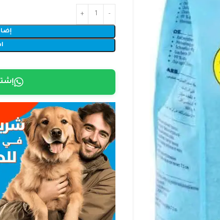
إضاف
ا
إشتر