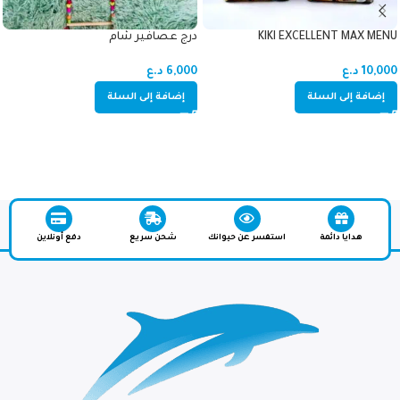
KIKI EXCELLENT MAX MENU
درج عصافير شام
PARROTS_للببغاء1Kg
6,000
د.ع
10,000
د.ع
إضافة إلى السلة
إضافة إلى السلة
هدايا دائمة
استفسر عن حيوانك
شحن سريع
دفع أونلاين