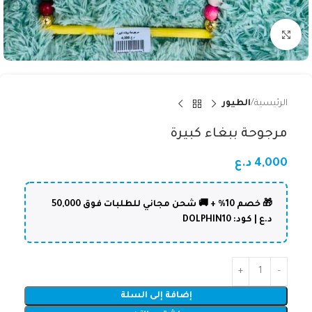
Click to enlarge
الرئيسية
الطيور
مرجوحة ببغاء كبيرة
4,000
د.ع
🎁 خصم 10% + 🚚 شحن مجاني للطلبات فوق 50,000
د.ع | كود: DOLPHIN10
إضافة إلى السلة