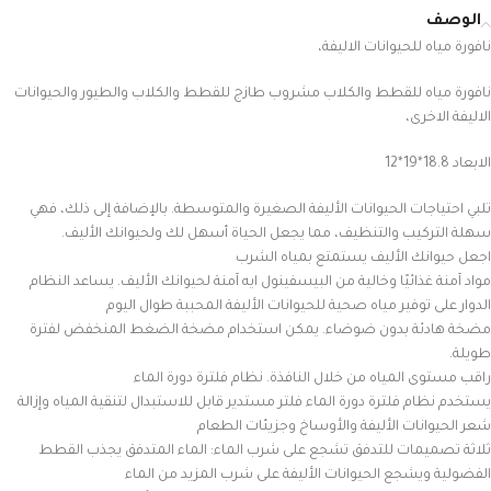
الوصف
نافورة مياه للحيوانات الاليفة،
نافورة مياه للقطط والكلاب مشروب طازج للقطط والكلاب والطيور والحيوانات
الاليفة الاخرى،
الابعاد 18.8*19*12
تلبي احتياجات الحيوانات الأليفة الصغيرة والمتوسطة. بالإضافة إلى ذلك، فهي
سهلة التركيب والتنظيف، مما يجعل الحياة أسهل لك ولحيوانك الأليف.
اجعل حيوانك الأليف يستمتع بمياه الشرب
مواد آمنة غذائيًا وخالية من البيسفينول ايه آمنة لحيوانك الأليف. يساعد النظام
الدوار على توفير مياه صحية للحيوانات الأليفة المحببة طوال اليوم
مضخة هادئة بدون ضوضاء. يمكن استخدام مضخة الضغط المنخفض لفترة
طويلة.
راقب مستوى المياه من خلال النافذة. نظام فلترة دورة الماء
يستخدم نظام فلترة دورة الماء فلتر مستدير قابل للاستبدال لتنقية المياه وإزالة
شعر الحيوانات الأليفة والأوساخ وجزيئات الطعام
ثلاثة تصميمات للتدفق تشجع على شرب الماء: الماء المتدفق يجذب القطط
الفضولية ويشجع الحيوانات الأليفة على شرب المزيد من الماء