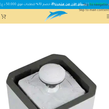
DOLPHIN10
|
تسوّق الآن من متجرنا
🎁 خصم 10% للطلبات فوق 50,000 د.ع | استخدم الكود:
Skip to navigation
Skip to main content