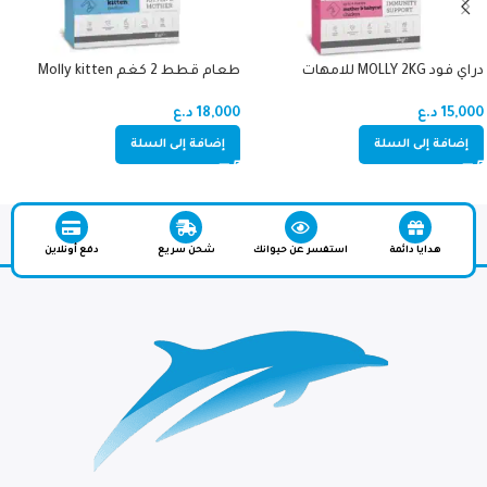
دراي فود MOLLY 2KG للامهات
طعام قطط 2 كغم Molly kitten
والصغار دجاج (اميون سبورت)
(HEALTHY GROWYH) دجاج
15,000
د.ع
18,000
د.ع
إضافة إلى السلة
إضافة إلى السلة
هدايا دائمة
استفسر عن حيوانك
شحن سريع
دفع أونلاين