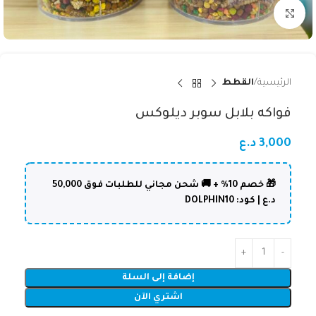
Click to enlarge
الرئيسية
القطط
فواكه بلابل سوبر ديلوكس
3,000
د.ع
🎁 خصم 10% + 🚚 شحن مجاني للطلبات فوق 50,000
د.ع | كود: DOLPHIN10
إضافة إلى السلة
اشتري الآن