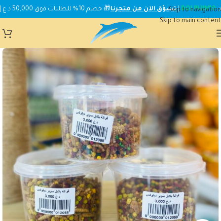
DOLPHIN10
|
تسوّق الآن من متجرنا
🎁 خصم 10% للطلبات فوق 50,000 د.ع | استخدم الكود:
Skip to navigation
Skip to main content