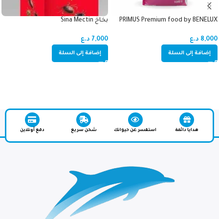
PRIMUS Premium food by BENELUX
بخاخ Sina Mectin
PARAKEET_للببغاء 1Kg
7,000
د.ع
8,000
د.ع
إضافة إلى السلة
إضافة إلى السلة
هدايا دائمة
استفسر عن حيوانك
شحن سريع
دفع أونلاين