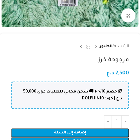
Click to enlarge
الرئيسية
الطيور
مرجوحة خرز
2,500
د.ع
🎁 خصم 10% + 🚚 شحن مجاني للطلبات فوق 50,000
د.ع | كود: DOLPHIN10
إضافة إلى السلة