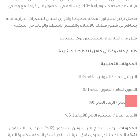
فإنه يدعم صحة جلد وفراء قطتك ويساهم في الحصول على فراء لامع وصحي.
بفضل تركيز السليلوز المعالج خصيصًا والتوازن المثالي للسعرات الحرارية، فإنه
يساهم في شعور قطتك بالامتلاء والهضم المنتظم والوقاية من السمنة.
يقلل من رائحة البراز بمستخلص يوكا شيديجيرا.
طعام جاف وغذائي كامل للقطط المشردة
المكونات التحليلية
البروتين الخام / البروتين الخام: 35%
الدهون الخام / الدهون الخام: 11%
الرماد الخام / الرماد الخام: 8%
الألياف الخام / السليلوز الخام (الألياف): 6%
المكونات
: بروتين الدجاج، الأرز، بروتين السلمون (12%)، الذرة، زيت السلمون
(4%)، اللجينوسليلوز المركز، دقيق الذرة، لب بنجر السكر المجفف، خميرة البيرة،