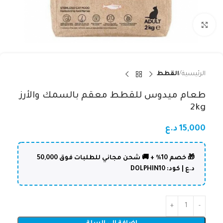
Click to enlarge
الرئيسية
القطط
طعام ميدوس للقطط معقم بالسمك والأرز
2kg
15,000
د.ع
🎁 خصم 10% + 🚚 شحن مجاني للطلبات فوق 50,000
د.ع | كود: DOLPHIN10