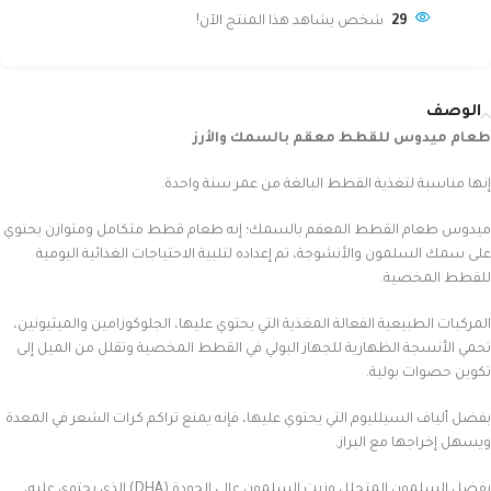
29
شخص يشاهد هذا المنتج الآن!
الوصف
طعام ميدوس للقطط معقم بالسمك والأرز
إنها مناسبة لتغذية القطط البالغة من عمر سنة واحدة.
ميدوس طعام القطط المعقم بالسمك؛ إنه طعام قطط متكامل ومتوازن يحتوي
على سمك السلمون والأنشوجة، تم إعداده لتلبية الاحتياجات الغذائية اليومية
للقطط المخصية.
المركبات الطبيعية الفعالة المغذية التي يحتوي عليها، الجلوكوزامين والميثيونين،
تحمي الأنسجة الظهارية للجهاز البولي في القطط المخصية وتقلل من الميل إلى
تكوين حصوات بولية.
بفضل ألياف السيلليوم التي يحتوي عليها، فإنه يمنع تراكم كرات الشعر في المعدة
ويسهل إخراجها مع البراز.
بفضل السلمون المتحلل وزيت السلمون عالي الجودة (DHA) الذي يحتوي عليه،