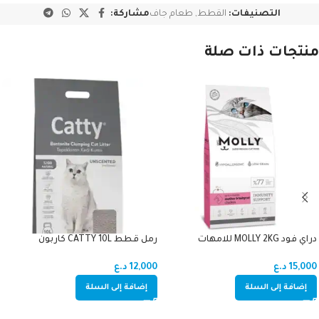
التصنيفات:
القطط
,
طعام جاف
مشاركة:
منتجات ذات صلة
دراي فود MOLLY 2KG للامهات
رمل قطط CATTY 10L كاربون
والصغار دجاج (اميون سبورت)
12,000
د.ع
15,000
د.ع
إضافة إلى السلة
إضافة إلى السلة