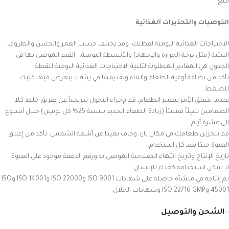
ملغ.
التوصيات والتحذيرات الغذائية
الاحتياجات الغذائية اليومية لقطتك. وقد يختلف حسب العمر والجنس والظروف
البيئية (مثل درجة الحرارة والإجهاد) والأنشطة اليومية. القيم الموصى بها في
الجدول هي المقادير المطلوبة لتلبية الاحتياجات الغذائية اليومية للقطة.
تأكد من نظافة أوعية الطعام والماء وتقديمها في بيئة لا يتعرض فيها كلبك
للضغط.
عندما يتعلق الأمر بتغيير الطعام، قم بإجراء التحول تدريجياً عن طريق خلط كلا
الطعامين شيئاً فشيئاً (زيادة الطعام الجديد بنسبة 25% كل يومين) خلال أسبوع
إلى عشرة أيام.
قم بتخزين طعامك في مكان بارد وجاف بعيدا عن أشعة الشمس. تأكد من إغلاق
العبوة جيدًا بعد كل استخدام.
تاريخ الإنتاج وتاريخ انتهاء الصلاحية الموصى به ورقم الدفعة موجود على العبوة.
لا يمكن استخدامه كغذاء للإنسان.
تم إنتاجه في منشأة حاصلة على شهادات ISO 9001 وISO 22000 وISO 14001 وISO
45001 وISO 22716 GMP وشهادات الحلال.
الشحن والتوصيل