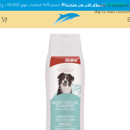
DOLPHIN10
|
تسوّق الآن من متجرنا
🎁 خصم 10% للطلبات فوق 50,000 د.ع | استخدم الكود:
Skip to navigation
Skip to main content