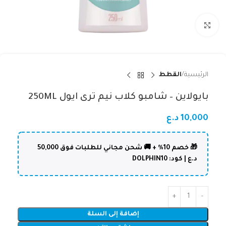
Click to enlarge
الرئيسية
القطط
بايولاين – شامبو كلاب نيم ترى ايول 250ML
10,000
د.ع
🎁 خصم 10% + 🚚 شحن مجاني للطلبات فوق 50,000
د.ع | كود: DOLPHIN10
إضافة إلى السلة