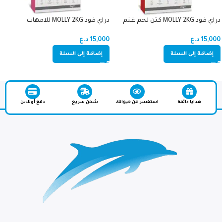
دراي فود MOLLY 2KG كتن لحم غنم
دراي فود MOLLY 2KG للامهات
والصغار دجاج (اميون سبورت)
15,000
د.ع
15,000
د.ع
إضافة إلى السلة
إضافة إلى السلة
هدايا دائمة
استفسر عن حيوانك
شحن سريع
دفع أونلاين