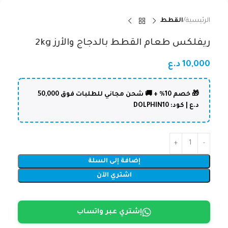
الرئيسية
القطط
ريفلكس طعام القطط بالدجاج والأرز 2kg
10,000
د.ع
🎁 خصم 10% + 🚚 شحن مجاني للطلبات فوق 50,000
د.ع | كود: DOLPHIN10
إضافة إلى السلة
اشتري الآن
إشتري عبر واتساب