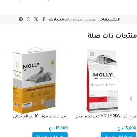
التصنيفات:
القطط
,
طعام جاف
مشاركة:
منتجات ذات صلة
دراي فود MOLLY 2KG كتن لحم غنم
رمل قطط مولي 10 لتر البرتقالي
15,000
د.ع
15,000
د.ع