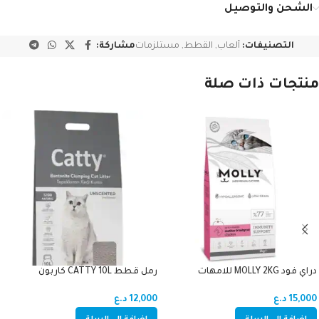
الشحن والتوصيل
التصنيفات:
ألعاب
,
القطط
,
مستلزمات
مشاركة:
منتجات ذات صلة
دراي فود MOLLY 2KG للامهات
رمل قطط CATTY 10L كاربون
والصغار دجاج (اميون سبورت)
12,000
د.ع
15,000
د.ع