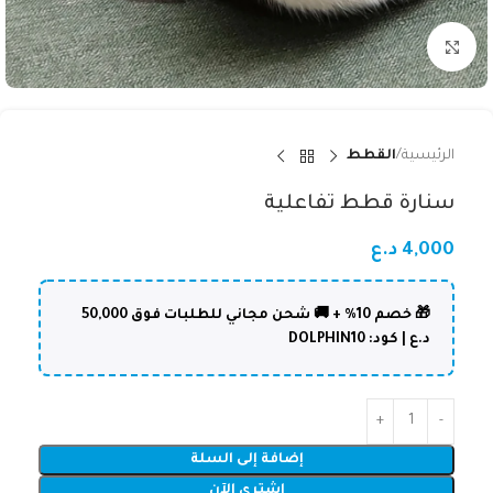
Click to enlarge
الرئيسية
القطط
سنارة قطط تفاعلية
4,000
د.ع
🎁 خصم 10% + 🚚 شحن مجاني للطلبات فوق 50,000
د.ع | كود: DOLPHIN10
إضافة إلى السلة
اشتري الآن