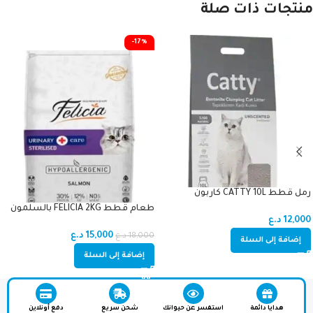
منتجات ذات صلة
-17%
رمل قطط CATTY 10L كاربون
طعام قطط FELICIA 2KG بالسلمون
12,000
د.ع
للمعقمين
15,000
د.ع
18,000
د.ع
إضافة إلى السلة
إضافة إلى السلة
هدايا دائمة
استفسر عن حيوانك
شحن سريع
دفع أونلاين