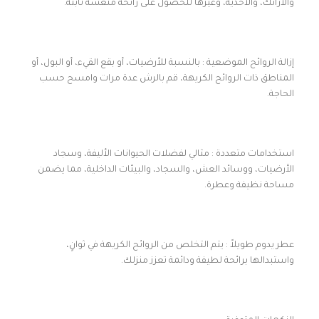
والأرائك، والأحذية، وغيرها للحصول على رائحة منعشة ثابتة.
إزالة الروائح الموضعية : بالنسبة للأرضيات، أو بقع القيء، أو البول، أو
المناطق ذات الروائح الكريهة، قم بالرش عدة مرات وامسح حسب
الحاجة.
استخدامات متعددة : مثالي لفضلات الحيوانات الأليفة، وسجاد
الأرضيات، ووسائد العش، والسجاد، والبيئات الداخلية، مما يضمن
مساحة نظيفة وعطرة.
عطر يدوم طويلاً : يتم التخلص من الروائح الكريهة في ثوانٍ،
واستبدالها برائحة لطيفة ودائمة تعزز منزلك.