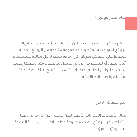
لماذا تختار بيولاين؟
تجمع مجموعة معطرات بيولاين للحيوانات الأليفة بين تقنية إزالة
الروائح البيولوجية المتطورة ومجموعة متنوعة من الروائح الجذابة
للحفاظ على انتعاش منزلك. كل زجاجة سعة 9 مل مثالية للاستخدام
أثناء التنقل أو للتحكم في الروائح بشكل موضعي، مما يجعلها إضافة
أساسية لروتين العناية بحيوانك الأليف. استمتع ببيئة أنظف وأكثر
عبقًا لك ولحيواناتك الأليفة!
المواصفات : 9 مل.
مثالي لأصحاب الحيوانات الأليفة الذين يبحثون عن حل مريح وفعال
للتخلص من الروائح. أضف مجموعة عطور بايولاين إلى سلة التسوق
اليوم وجرّب الفرق!