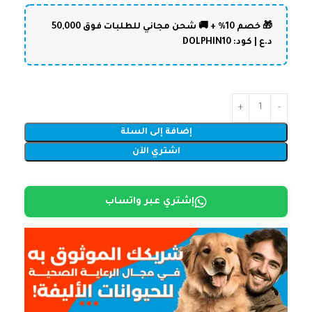
🎁 خصم 10% + 🚚 شحن مجاني للطلبات فوق 50,000
د.ع | كود: DOLPHIN10
إضافة إلى السلة
اشتري الآن
إشتري عبر واتساب