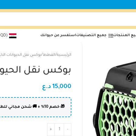
ع المنتجات
جميع التصنيفات
استفسر عن حيوانك
(IQD)
الرئيسية
القطط
بوكس نقل الحيوانات الالي
بوكس نقل الحيوان
15,000
د.ع
🎁 خصم 10% + 🚚 شحن مجاني للطلبات فوق 50,000 د.ع | كود: DOLPHIN10