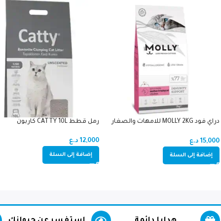
دراي فود MOLLY 2KG للامهات والصغار
رمل قطط CATTY 10L كاربون
دجاج (اميون سبورت)
12,000
د.ع
15,000
د.ع
إضافة إلى السلة
إضافة إلى السلة
هدايا دائمة
استفسر عن حيوانك