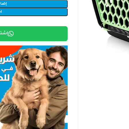
إضاف
ا
إشتر