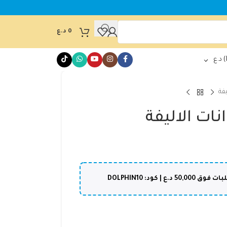
0
د.ع
د.ع
فة
ات الاليفة