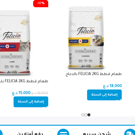
-17%
طعام قطط FELICIA 2KG بالدجاج
للمعقمين
طعام قطط FELICIA 2KG بلحم الغنم
18,000
د.ع
15,000
د.ع
18,000
د.ع
إضافة إلى السلة
إضافة إلى السلة
شحن سريع
دفع أونلاين