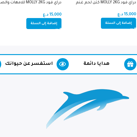
دراي فود MOLLY 2KG كتن لحم غنم
دراي فود MOLLY 2KG للامهات و
دجاج (اميون سبورت)
15,000
د.ع
15,000
د.ع
إضافة إلى السلة
إضافة إلى السلة
هدايا دائمة
استفسر عن حيوانك