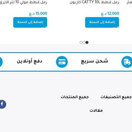
الصغار
رمل قطط CATTY 10L كاربون
رمل قطط مولي 10 لتر الازرق
12,000
د.ع
15,000
د.ع
إضافة إلى السلة
إضافة إلى السلة
شحن سريع
دفع أونلاين
جميع التصنيفات
جميع المنتجات
مقالات