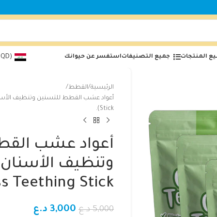
ع المنتجات
جميع التصنيفات
استفسر عن حيوانك
(IQD)
الرئيسية
القطط
Stick).
أعواد عشب القط
s Teething Stick).
3,000
د.ع
5,000
د.ع