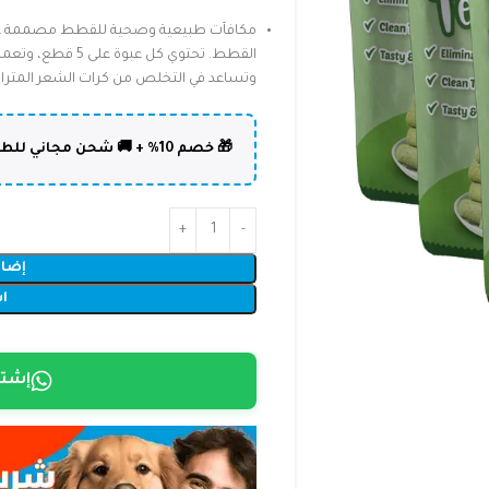
مكافآت طبيعية وصحية للقطط مصممة ع
القطط. تحتوي كل 
وتساعد في التخلص من كرات الشعر المتراكم
🎁 خصم 10% + 🚚 شحن مجاني للطلبات فوق 50,000 د.ع | كود: DOLPHIN10
إضاف
ا
إشتر