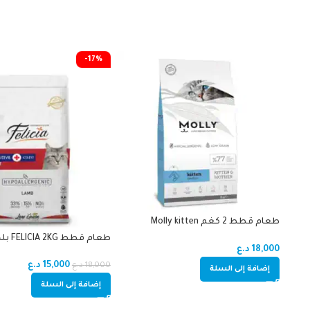
-17%
طعام قطط 2 كغم Molly kitten
(HEALTHY GROWYH) دجاج
طعام قطط FELICIA 2KG بلحم الغنم
18,000
د.ع
15,000
د.ع
18,000
د.ع
إضافة إلى السلة
إضافة إلى السلة