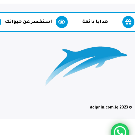
هدايا دائمة
استفسر عن حيوانك
© dolphin.com.iq 2023