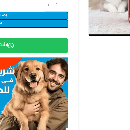
إضاف
ا
إشتر