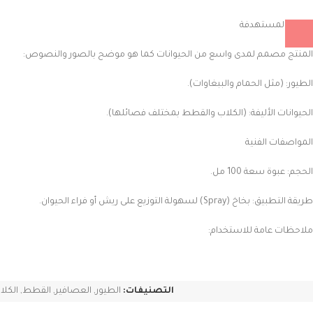
الفئات المستهدفة
المنتج مصمم لمدى واسع من الحيوانات كما هو موضح بالصور والنصوص:
الطيور: (مثل الحمام والببغاوات).
الحيوانات الأليفة: (الكلاب والقطط بمختلف فصائلها).
المواصفات الفنية
الحجم: عبوة سعة 100 مل.
طريقة التطبيق: بخاخ (Spray) لسهولة التوزيع على ريش أو فراء الحيوان.
ملاحظات عامة للاستخدام:
التصنيفات:
الطيور
,
العصافير
,
القطط
,
الكلا