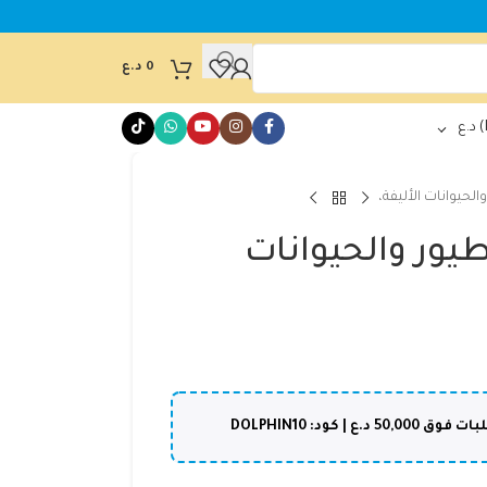
0
د.ع
د.ع
يوانات الأليفة،
ور والحيوانات