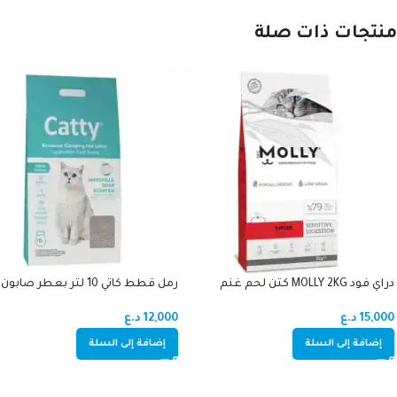
منتجات ذات صلة
دراي فود MOLLY 2KG كتن لحم غنم
رمل قطط كاتي 10 لتر بعطر صابون
15,000
د.ع
12,000
د.ع
إضافة إلى السلة
إضافة إلى السلة