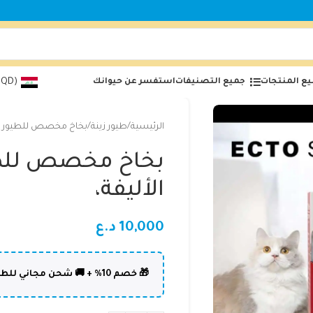
ع المنتجات
جميع التصنيفات
استفسر عن حيوانك
(IQD)
الرئيسية
طيور زينة
بخاخ مخصص للطيور والح
بخاخ مخصص للطي
الأليفة،
10,000
د.ع
🎁 خصم 10% + 🚚 شحن مجاني للطلبات فوق 50,000 د.ع | كود: DOLPHIN10